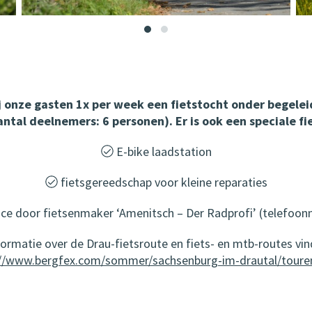
 onze gasten 1x per week een fietstocht onder begelei
ntal deelnemers: 6 personen). Er is ook een speciale fi
E-bike laadstation
fietsgereedschap voor kleine reparaties
ice door fietsenmaker ‘Amenitsch – Der Radprofi’ (telefoonn
ormatie over de Drau-fietsroute en fiets- en mtb-routes vind
://www.bergfex.com/sommer/sachsenburg-im-drautal/touren